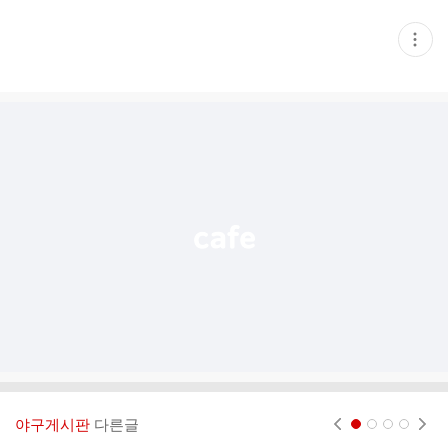
현
재
게
시
글
추
가
기
능
열
기
야구게시판
다른글
현재페이지 1
2
3
4