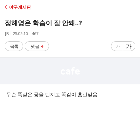
C
야구게시판
A
정해영은 학습이 잘 안돼..?
F
작
작
조
JB
25.05.10
467
성
성
회
E
자
시
수
글
가
글
목록
댓글
4
가
간
자
자
크
크
기
기
크
작
게
게
무슨 똑같은 공을 던지고 똑같이 홈런맞음