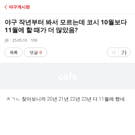
C
야구게시판
A
야구 작년부터 봐서 모르는데 코시 10월보다
F
11월에 할 때가 더 많았음?
작
작
조
JB
25.05.10
109
E
성
성
회
자
시
수
글
가
글
목록
댓글
0
가
간
자
자
크
크
기
기
크
작
게
게
ㅈㄱㄴ 찾아보니까 20년 21년 22년 23년 다 11월에 했네...