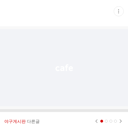
현
재
게
시
글
추
가
기
능
열
기
야구게시판
다른글
현재페이지 1
2
3
4