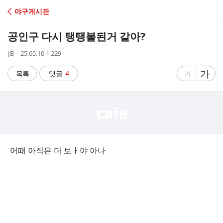
C
야구게시판
A
공인구 다시 탱탱볼된거 같아?
F
작
작
조
JB
25.05.10
229
성
성
회
E
자
시
수
글
가
글
목록
댓글
4
가
간
자
자
크
크
기
기
크
작
게
게
어때 아직은 더 보ㅏ야 아나