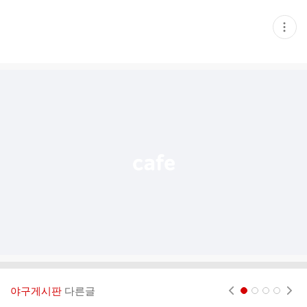
현
재
게
시
글
추
가
기
능
열
기
야구게시판
다른글
현재페이지 1
2
3
4