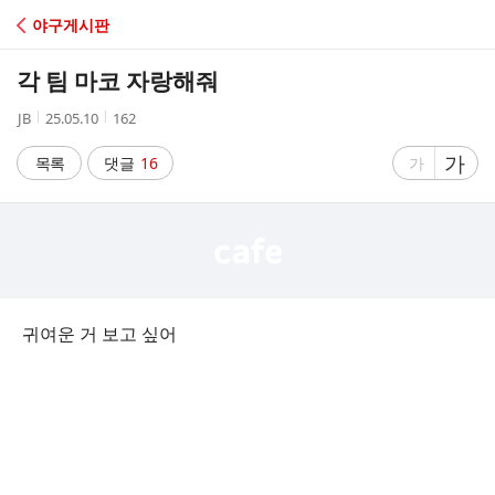
C
야구게시판
A
각 팀 마코 자랑해줘
F
작
작
조
JB
25.05.10
162
성
성
회
E
자
시
수
글
가
글
목록
댓글
16
가
간
자
자
크
크
기
기
크
작
게
게
귀여운 거 보고 싶어