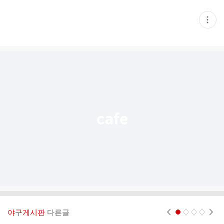
현
재
게
시
글
추
가
기
능
열
기
야구게시판
다른글
현재페이지 1
2
3
4