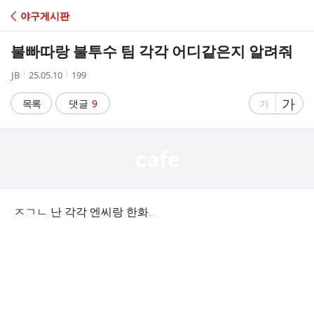
C
야구게시판
A
불빠따랑 불투수 팀 각각 어디같은지 알려줘
F
작
작
조
JB
25.05.10
199
성
성
회
E
자
시
수
글
가
글
목록
댓글
9
가
간
자
자
크
크
기
기
크
작
게
게
ㅈㄱㄴ 난 각각 엔씨랑 한화..