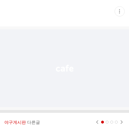
현
재
게
시
글
추
가
기
능
열
기
야구게시판
다른글
현재페이지 1
2
3
4