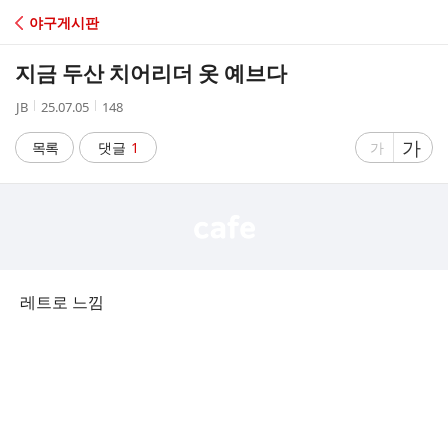
C
야구게시판
A
지금 두산 치어리더 옷 예브다
F
작
작
조
JB
25.07.05
148
성
성
회
E
자
시
수
글
가
글
목록
댓글
1
가
간
자
자
크
크
기
기
크
작
게
게
레트로 느낌