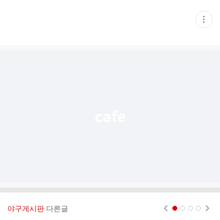
현
재
게
시
글
추
가
기
능
열
기
야구게시판
다른글
현재페이지 1
2
3
4