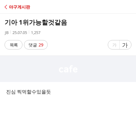
C
야구게시판
A
기아 1위가능할것같음
F
작
작
조
JB
25.07.05
1,257
성
성
회
E
자
시
수
글
가
글
목록
댓글
29
가
간
자
자
크
크
기
기
크
작
게
게
진심 찍먹할수있을듯