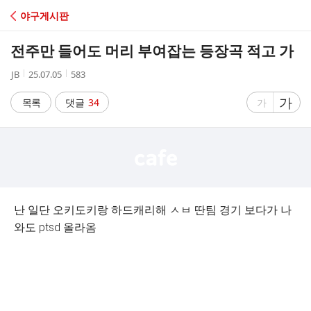
C
야구게시판
A
전주만 들어도 머리 부여잡는 등장곡 적고 가
F
작
작
조
JB
25.07.05
583
성
성
회
E
자
시
수
글
가
글
목록
댓글
34
가
간
자
자
크
크
기
기
크
작
게
게
난 일단 오키도키랑 하드캐리해 ㅅㅂ 딴팀 경기 보다가 나
와도 ptsd 올라옴