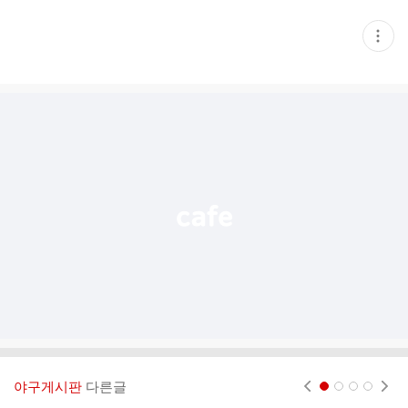
현
재
게
시
글
추
가
기
능
열
기
야구게시판
다른글
현재페이지 1
2
3
4