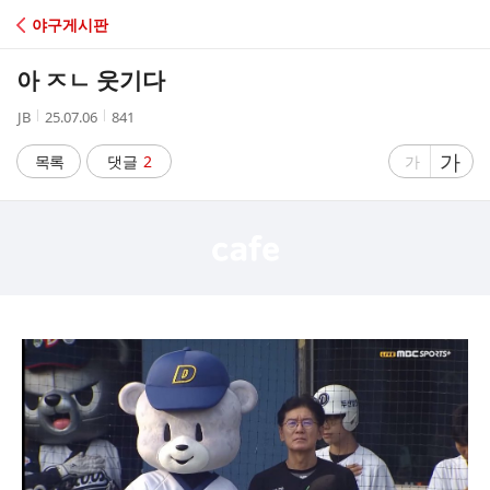
C
야구게시판
A
아 ㅈㄴ 웃기다
F
작
작
조
JB
25.07.06
841
성
성
회
E
자
시
수
글
가
글
목록
댓글
2
가
간
자
자
크
크
기
기
크
작
게
게