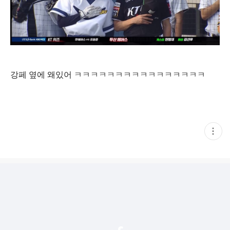
강페 옆에 왜있어 ㅋㅋㅋㅋㅋㅋㅋㅋㅋㅋㅋㅋㅋㅋㅋㅋ
현
재
게
시
글
추
가
기
능
열
기