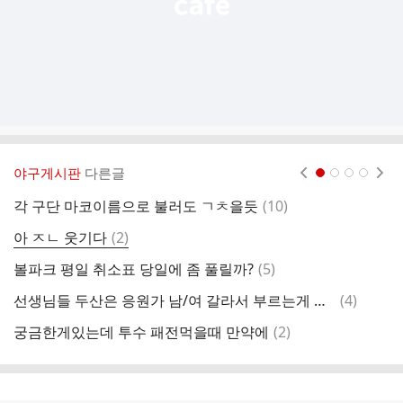
야구게시판
다른글
현재페이지 1
2
3
4
댓
각 구단 마코이름으로 불러도 ㄱㅊ을듯
(
10
)
와
글
댓
아 ㅈㄴ 웃기다
(
2
)
삼
글
댓
볼파크 평일 취소표 당일에 좀 풀릴까?
(
5
)
글
댓
선생님들 두산은 응원가 남/여 갈라서 부르는게 왜케 많을까요?
(
4
)
레
글
댓
궁금한게있는데 투수 패전먹을때 만약에
(
2
)
와
글