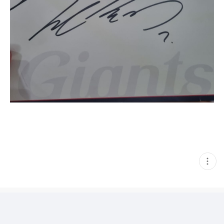
현
재
게
시
글
추
가
기
능