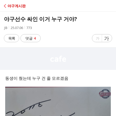
C
야구게시판
A
야구선수 싸인 이거 누구 거야?
F
작
작
조
JB
25.07.06
773
성
성
회
E
자
시
수
글
가
글
목록
댓글
4
가
간
자
자
크
크
기
기
크
작
게
게
동생이 줬는데 누구 건 줄 모르겠음