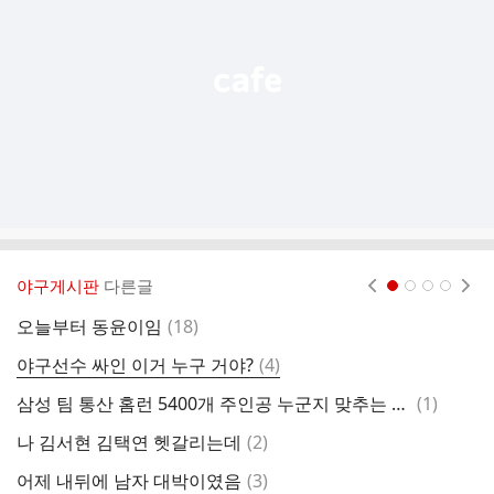
열
기
야구게시판
다른글
현재페이지 1
2
3
4
댓
오늘부터 동윤이임
(
18
)
1
글
댓
야구선수 싸인 이거 누구 거야?
(
4
)
라
글
댓
삼성 팀 통산 홈런 5400개 주인공 누군지 맞추는 이벤트한당
(
1
)
글
댓
나 김서현 김택연 헷갈리는데
(
2
)
글
댓
어제 내뒤에 남자 대박이였음
(
3
)
프