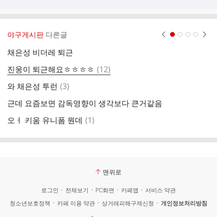
야구게시판
다른글
현재페이지 1
2
3
4
채은성 비더레 퇴근
아
댓
진웅이 퇴근해요ㅎㅎㅎㅎ
(
12
)
전
글
댓
와 채은성 투런
(
3
)
비
글
근데 요즘보면 감독영향이 생각보다 큰거같음
항
댓
오ㅓ 키움 유니폼 뭔데
(
1
)
비
글
맨위로
로그인
전체보기
PC화면
카페앱
서비스 약관
청소년보호정책
카페 이용 약관
상거래피해구제신청
개인정보처리방침