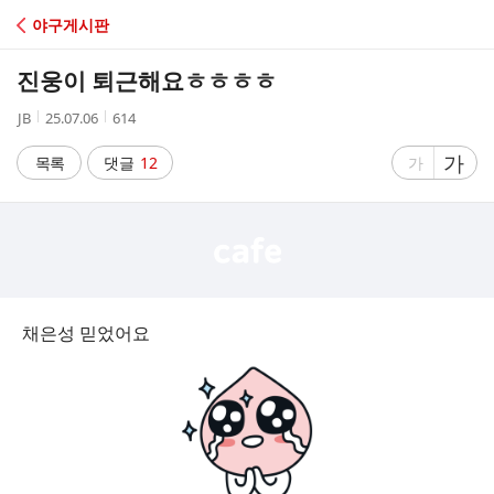
C
야구게시판
A
진웅이 퇴근해요ㅎㅎㅎㅎ
F
작
작
조
JB
25.07.06
614
성
성
회
E
자
시
수
글
가
글
목록
댓글
12
가
간
자
자
크
크
기
기
크
작
게
게
채은성 믿었어요