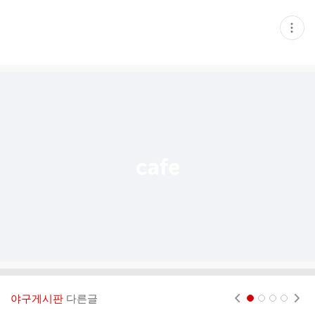
현
재
게
시
글
추
가
기
능
열
기
야구게시판
다른글
현재페이지 1
2
3
4