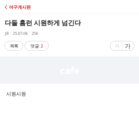
C
야구게시판
A
다들 홈런 시원하게 넘긴다
F
작
작
조
JB
25.07.06
256
성
성
회
E
자
시
수
글
가
글
목록
댓글
2
가
간
자
자
크
크
기
기
크
작
게
게
시원시원