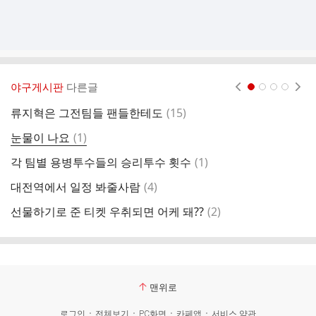
야구게시판
다른글
현재페이지 1
2
3
4
댓
류지혁은 그전팀들 팬들한테도
(
15
)
추
글
댓
눈물이 나요
(
1
)
글
댓
각 팀별 용병투수들의 승리투수 횟수
(
1
)
아
글
댓
대전역에서 일정 봐줄사람
(
4
)
키
글
댓
선물하기로 준 티켓 우취되면 어케 돼??
(
2
)
삼
글
맨위로
로그인
전체보기
PC화면
카페앱
서비스 약관