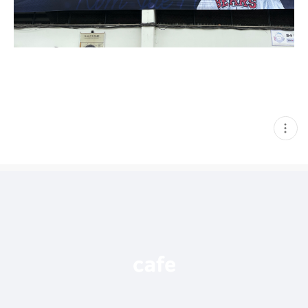
현
재
게
시
글
추
가
기
능
열
기