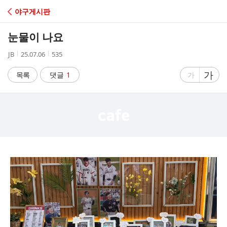
C
야구게시판
A
눈물이 나요
F
작
작
조
JB
25.07.06
535
성
성
회
E
자
시
수
글
가
글
목록
댓글
1
가
간
자
자
크
크
기
기
크
작
게
게