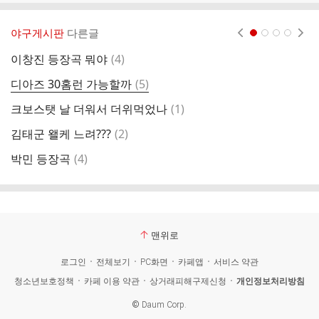
야구게시판
다른글
현재페이지 1
2
3
4
댓
이창진 등장곡 뭐야
(
4
)
글
댓
디아즈 30홈런 가능할까
(
5
)
김
글
댓
크보스탯 날 더워서 더위먹었나
(
1
)
진
글
댓
김태군 왤케 느려???
(
2
)
후
글
댓
박민 등장곡
(
4
)
크
글
맨위로
로그인
전체보기
PC화면
카페앱
서비스 약관
청소년보호정책
카페 이용 약관
상거래피해구제신청
개인정보처리방침
©
Daum Corp.