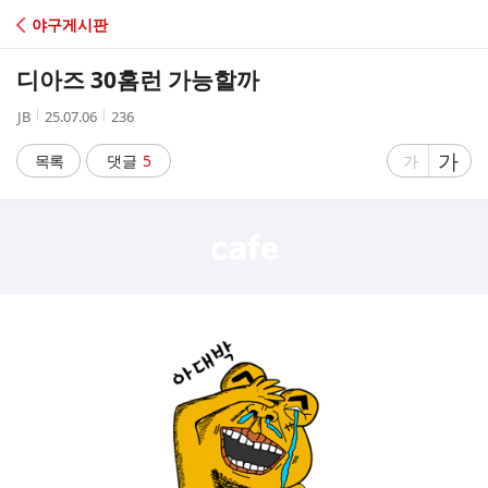
C
야구게시판
A
디아즈 30홈런 가능할까
F
작
작
조
JB
25.07.06
236
성
성
회
E
자
시
수
글
가
글
목록
댓글
5
가
간
자
자
크
크
기
기
크
작
게
게