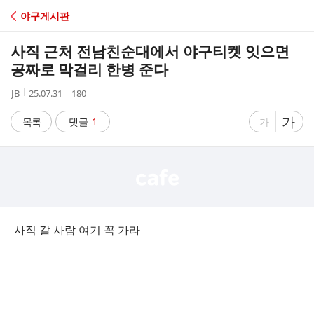
C
야구게시판
A
사직 근처 전남친순대에서 야구티켓 잇으면
F
공짜로 막걸리 한병 준다
작
작
조
JB
25.07.31
180
E
성
성
회
자
시
수
글
가
글
목록
댓글
1
가
간
자
자
크
크
기
기
크
작
게
게
사직 갈 사람 여기 꼭 가라