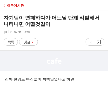
C
야구게시판
A
자기팀이 연패하다가 어느날 단체 삭발해서
F
나타나면 어떨것같아
작
작
조
JB
25.07.31
428
E
성
성
회
자
시
수
글
가
글
목록
댓글
7
가
간
자
자
크
크
기
기
크
작
게
게
진짜 한명도 빠짐없이 빡빡밀었다고 하면