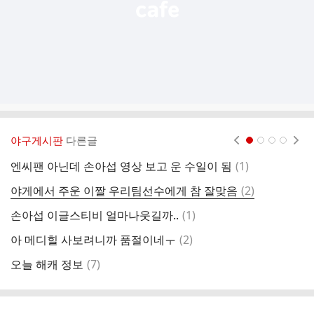
야구게시판
다른글
현재페이지 1
2
3
4
댓
엔씨팬 아닌데 손아섭 영상 보고 운 수일이 됨
(
1
)
박
글
댓
야게에서 주운 이짤 우리팀선수에게 참 잘맞음
(
2
)
진
글
댓
손아섭 이글스티비 얼마나웃길까..
(
1
)
김
글
댓
아 메디힐 사보려니까 품절이네ㅜ
(
2
)
덕
글
댓
오늘 해캐 정보
(
7
)
영
글