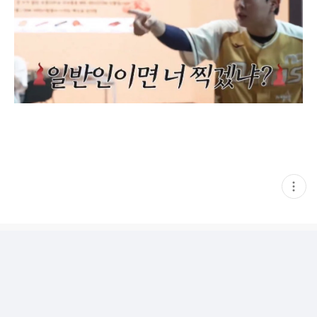
현
재
게
시
글
추
가
기
능
열
기