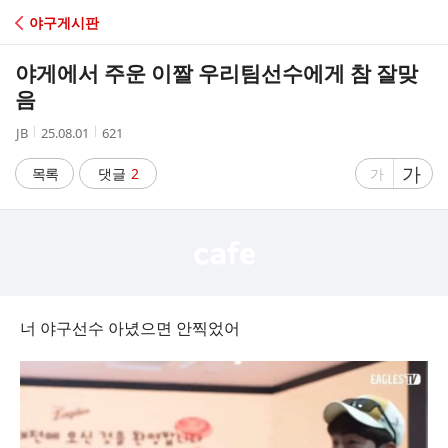
C
야구게시판
A
야게에서 주운 이짤 우리팀선수에게 참 잘맞
F
음
작
작
조
JB
25.08.01
621
E
성
성
회
자
시
수
글
가
글
목록
댓글
2
가
간
자
자
크
크
기
기
크
작
게
게
너 야구선수 아녔으면 안찍었어