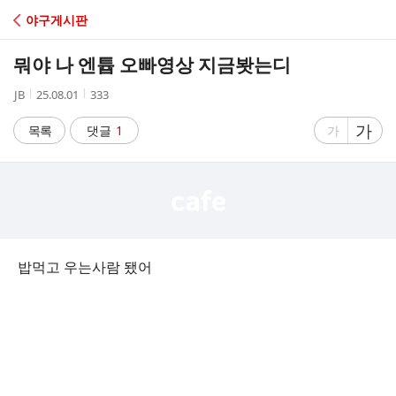
C
야구게시판
A
뭐야 나 엔튭 오빠영상 지금봣는디
F
작
작
조
JB
25.08.01
333
성
성
회
E
자
시
수
글
가
글
목록
댓글
1
가
간
자
자
크
크
기
기
크
작
게
게
밥먹고 우는사람 됐어