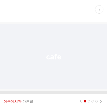
현
재
게
시
글
추
가
기
능
열
기
야구게시판
다른글
현재페이지 1
2
3
4