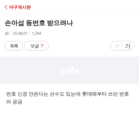
C
야구게시판
A
손아섭 등번호 받으려나
F
작
작
조
JB
25.08.01
1,294
성
성
회
E
자
시
수
글
가
글
목록
댓글
7
가
간
자
자
크
크
기
기
크
작
게
게
번호 신경 안쓴다는 선수도 있는데 롯데때부터 쓰던 번호
라 궁금