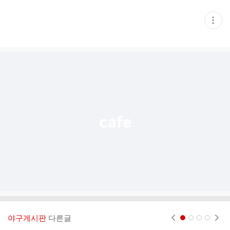
현
재
게
시
글
추
가
기
능
열
기
야구게시판
다른글
현재페이지 1
2
3
4