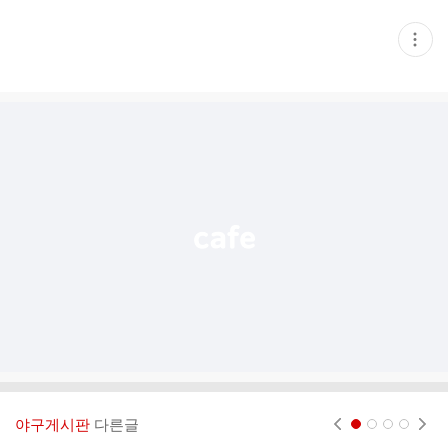
현
재
게
시
글
추
가
기
능
열
기
야구게시판
다른글
현재페이지 1
2
3
4