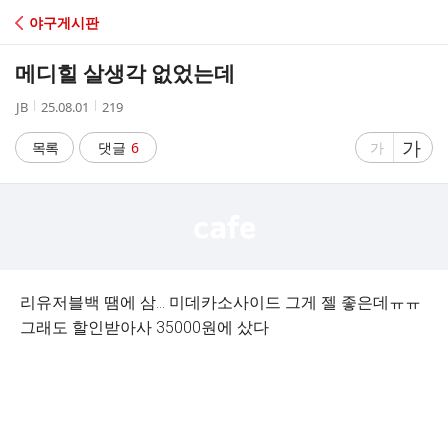
C
야구게시판
A
메디힐 살생각 없었는데
F
작
작
조
JB
25.08.01
219
성
성
회
E
자
시
수
글
가
글
목록
댓글
6
가
간
자
자
크
크
기
기
크
작
게
게
리유저블백 땜에 삼... 미데카소사이드 그게 젤 좋은데ㅠㅠ
그래도 할인받아사 35000원에 샀다