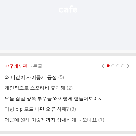
야구게시판
다른글
현재페이지 1
2
3
4
댓
와 다같이 사이좋게 동점
(
5
)
삼
글
댓
개인적으로 스포티비 좋아해
(
2
)
류
글
오늘 잠실 양쪽 투수들 왜이렇게 힘들어보이지
엘
댓
티빙 pip 모드 나만 오류 심해?
(
3
)
광
글
댓
어근데 원래 이렇게까지 상세하게 나오나요
(
1
)
염
글