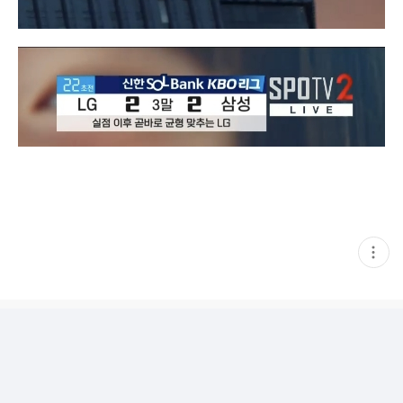
현
재
게
시
글
추
가
기
능
열
기