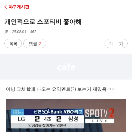
C
야구게시판
A
개인적으로 스포티비 좋아해
F
작
작
조
JB
25.08.01
462
성
성
회
E
자
시
수
글
가
글
목록
댓글
2
가
간
자
자
크
크
기
기
크
작
게
게
이닝 교체할때 나오는 요약멘트(?) 보는거 재밌음ㅋㅋ