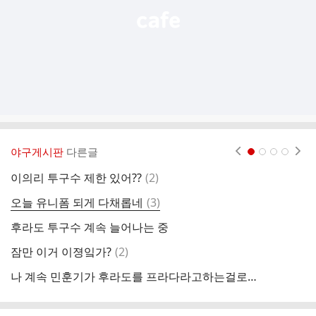
야구게시판
다른글
현재페이지 1
2
3
4
댓
이의리 투구수 제한 있어??
(
2
)
이
글
댓
오늘 유니폼 되게 다채롭네
(
3
)
작
글
후라도 투구수 계속 늘어나는 중
이
댓
잠만 이거 이졍잌가?
(
2
)
임
글
나 계속 민훈기가 후라도를 프라다라고하는걸로들려