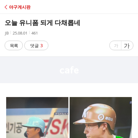
C
야구게시판
A
오늘 유니폼 되게 다채롭네
F
작
작
조
JB
25.08.01
461
성
성
회
E
자
시
수
글
가
글
목록
댓글
3
가
간
자
자
크
크
기
기
크
작
게
게