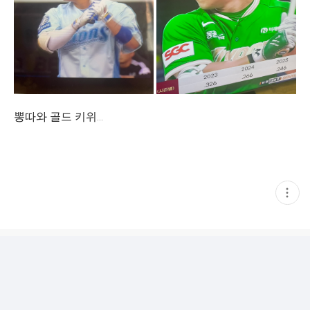
뽕따와 골드 키위...
현
재
게
시
글
추
가
기
능
열
기