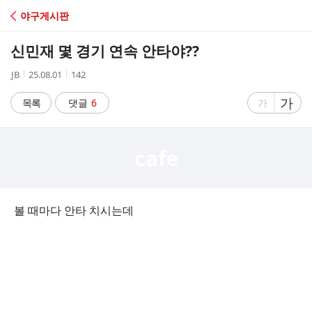
C
야구게시판
A
신민재 몇 경기 연속 안타야??
F
작
작
조
JB
25.08.01
142
성
성
회
E
자
시
수
글
가
글
목록
댓글
6
가
간
자
자
크
크
기
기
크
작
게
게
볼 때마다 안타 치시는데