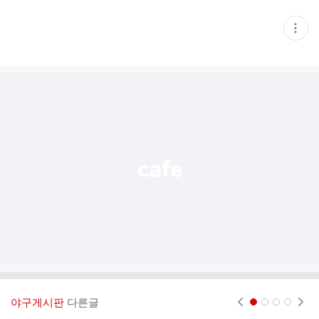
현
재
게
시
글
추
가
기
능
열
기
야구게시판
다른글
현재페이지 1
2
3
4