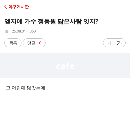
C
야구게시판
A
엘지에 가수 정동원 닮은사람 잇지?
F
작
작
조
JB
25.08.01
360
성
성
회
E
자
시
수
글
가
글
목록
댓글
10
가
간
자
자
크
크
기
기
크
작
게
게
그 어린애 닮앗는데