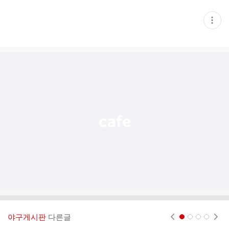
현
재
게
시
글
추
가
기
능
열
기
야구게시판
다른글
현재페이지 1
2
3
4