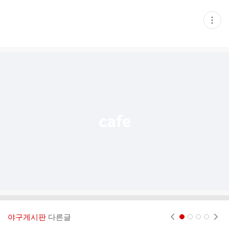
현
재
게
시
글
추
가
기
능
열
기
야구게시판
다른글
현재페이지 1
2
3
4