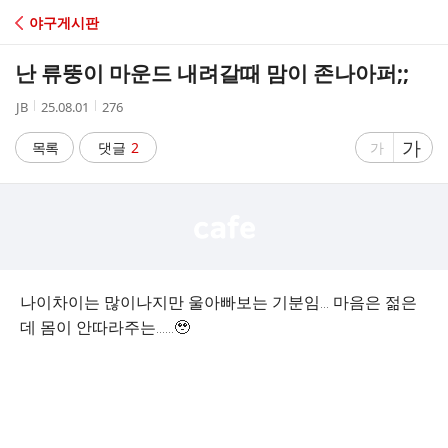
C
야구게시판
A
난 류뚱이 마운드 내려갈때 맘이 존나아퍼;;
F
작
작
조
JB
25.08.01
276
성
성
회
E
자
시
수
글
가
글
목록
댓글
2
가
간
자
자
크
크
기
기
크
작
게
게
나이차이는 많이나지만 울아빠보는 기분임… 마음은 젊은
데 몸이 안따라주는……🥹