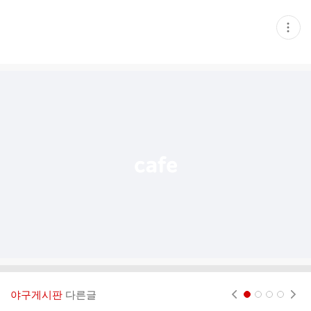
현
재
게
시
글
추
가
기
능
열
기
야구게시판
다른글
현재페이지 1
2
3
4