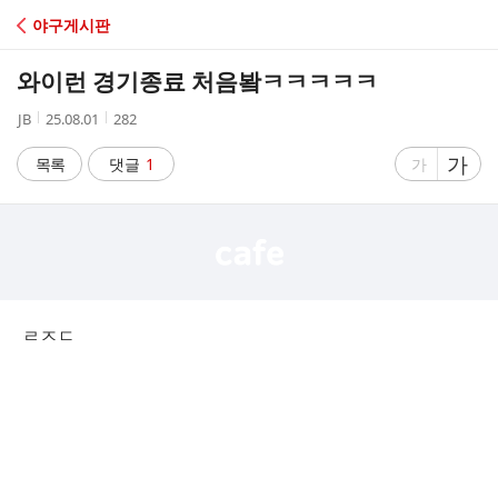
C
야구게시판
A
와이런 경기종료 처음봨ㅋㅋㅋㅋㅋ
F
작
작
조
JB
25.08.01
282
성
성
회
E
자
시
수
글
가
글
목록
댓글
1
가
간
자
자
크
크
기
기
크
작
게
게
ㄹㅈㄷ