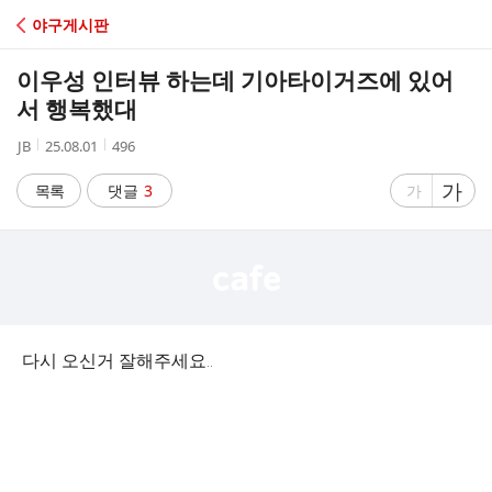
C
야구게시판
A
이우성 인터뷰 하는데 기아타이거즈에 있어
F
서 행복했대
작
작
조
JB
25.08.01
496
E
성
성
회
자
시
수
글
가
글
목록
댓글
3
가
간
자
자
크
크
기
기
크
작
게
게
다시 오신거 잘해주세요..