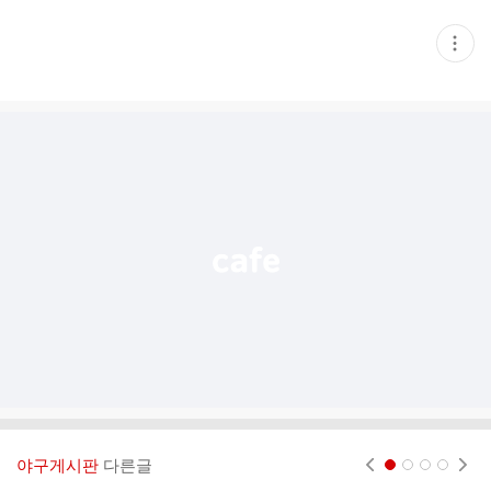
현
재
게
시
글
추
가
기
능
열
기
야구게시판
다른글
현재페이지 1
2
3
4