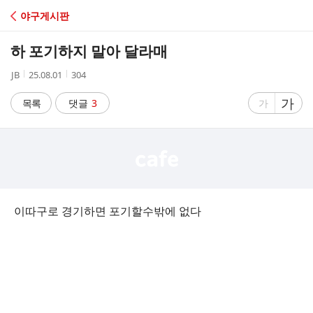
C
야구게시판
A
하 포기하지 말아 달라매
F
작
작
조
JB
25.08.01
304
성
성
회
E
자
시
수
글
가
글
목록
댓글
3
가
간
자
자
크
크
기
기
크
작
게
게
이따구로 경기하면 포기할수밖에 없다