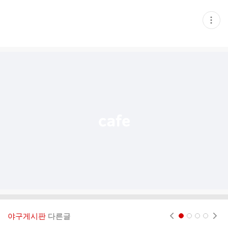
현
재
게
시
글
추
가
기
능
열
기
야구게시판
다른글
현재페이지 1
2
3
4