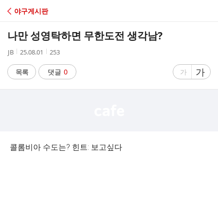
C
야구게시판
A
나만 성영탁하면 무한도전 생각남?
F
작
작
조
JB
25.08.01
253
성
성
회
E
자
시
수
글
가
글
목록
댓글
0
가
간
자
자
크
크
기
기
크
작
게
게
콜롬비아 수도는? 힌트: 보고싶다