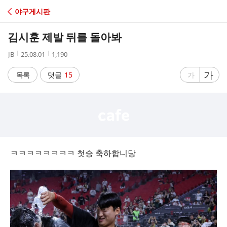
C
야구게시판
A
김시훈 제발 뒤를 돌아봐
F
작
작
조
JB
25.08.01
1,190
성
성
회
E
자
시
수
글
가
글
목록
댓글
15
가
간
자
자
크
크
기
기
크
작
게
게
ㅋㅋㅋㅋㅋㅋㅋㅋ 첫승 축하합니당