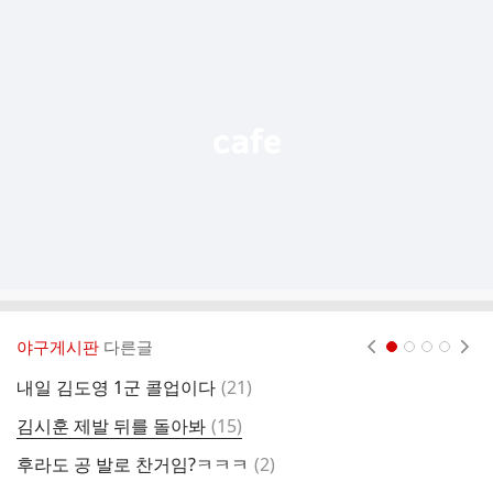
추
가
기
능
열
기
야구게시판
다른글
현재페이지 1
2
3
4
댓
내일 김도영 1군 콜업이다
(
21
)
우
글
댓
김시훈 제발 뒤를 돌아봐
(
15
)
나
글
댓
후라도 공 발로 찬거임?ㅋㅋㅋ
(
2
)
8
글