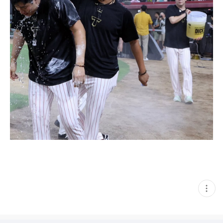
현
재
게
시
글