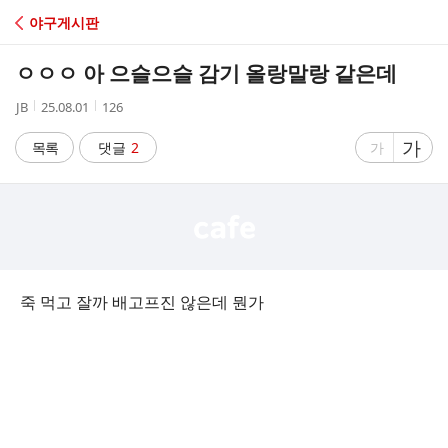
C
야구게시판
A
ㅇㅇㅇ 아 으슬으슬 감기 올랑말랑 같은데
F
작
작
조
JB
25.08.01
126
성
성
회
E
자
시
수
글
가
글
목록
댓글
2
가
간
자
자
크
크
기
기
크
작
게
게
죽 먹고 잘까 배고프진 않은데 뭔가