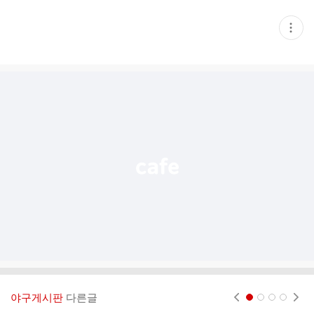
현
재
게
시
글
추
가
기
능
열
기
야구게시판
다른글
현재페이지 1
2
3
4