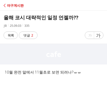
C
야구게시판
A
올해 코시 대략적인 일정 언젤까??
F
작
작
조
JB
25.09.03
335
성
성
회
E
자
시
수
글
가
글
목록
댓글
2
가
간
자
자
크
크
기
기
크
작
게
게
10월 완전 말에서 11월초로 보면 되려나?ㅠㅠ