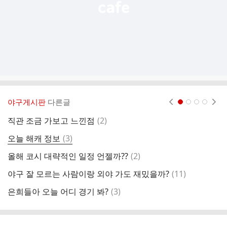
야구게시판
다른글
현재페이지 1
2
3
4
댓
직관 조금 가보고 느낀점
(
2
)
오
글
댓
오늘 해캐 정보
(
3
)
영
글
댓
올해 코시 대략적인 일정 언젤까??
(
2
)
나
글
댓
야구 잘 모르는 사람이랑 외야 가도 재밌을까?
(
11
)
1
글
댓
은희들아 오늘 어디 경기 봐?
(
3
)
글