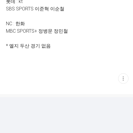
롯데 : kt
SBS SPORTS 이준혁 이순철
NC : 한화
MBC SPORTS+ 정병문 정민철
* 엘지 두산 경기 없음
현
재
게
시
글
추
가
기
능
열
기