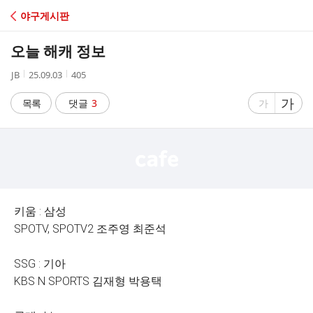
C
야구게시판
A
오늘 해캐 정보
F
작
작
조
JB
25.09.03
405
성
성
회
E
자
시
수
글
가
글
목록
댓글
3
가
간
자
자
크
크
기
기
크
작
게
게
키움 : 삼성
SPOTV, SPOTV2 조주영 최준석
SSG : 기아
KBS N SPORTS 김재형 박용택