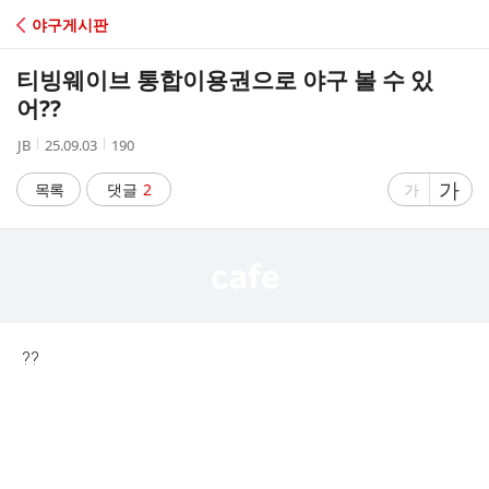
C
야구게시판
A
티빙웨이브 통합이용권으로 야구 볼 수 있
F
어??
작
작
조
JB
25.09.03
190
E
성
성
회
자
시
수
글
가
글
목록
댓글
2
가
간
자
자
크
크
기
기
크
작
게
게
??