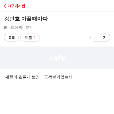
C
야구게시판
A
강민호 아플때마다
F
작
작
조
JB
25.09.03
317
성
성
회
E
자
시
수
글
가
글
목록
댓글
4
가
간
자
자
크
크
기
기
크
작
게
게
세월이 흐른게 보임 … 금광불괴였는제