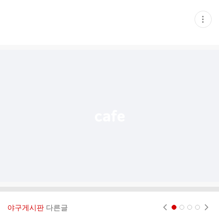
현
재
게
시
글
추
가
기
능
열
기
야구게시판
다른글
현재페이지 1
2
3
4