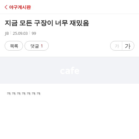
C
야구게시판
A
지금 모든 구장이 너무 재밌음
F
작
작
조
JB
25.09.03
99
성
성
회
E
자
시
수
글
가
글
목록
댓글
1
가
간
자
자
크
크
기
기
크
작
게
게
ㅋㅋㅋㅋㅋㅋㅋ