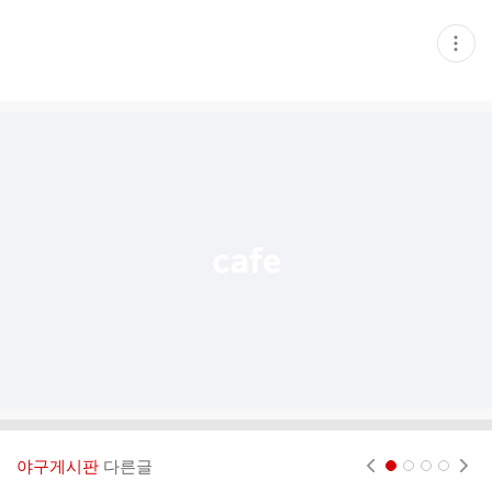
현
재
게
시
글
추
가
기
능
열
기
야구게시판
다른글
현재페이지 1
2
3
4