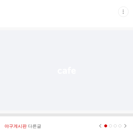
현
재
게
시
글
추
가
기
능
열
기
야구게시판
다른글
현재페이지 1
2
3
4