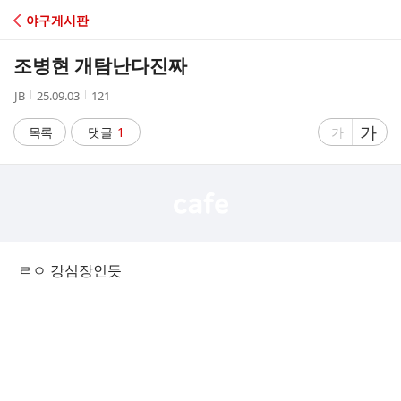
C
야구게시판
A
조병현 개탐난다진짜
F
작
작
조
JB
25.09.03
121
성
성
회
E
자
시
수
글
가
글
목록
댓글
1
가
간
자
자
크
크
기
기
크
작
게
게
ㄹㅇ 강심장인듯