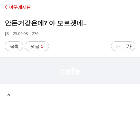
C
야구게시판
A
안돈거같은데? 아 모르겟네..
F
작
작
조
JB
25.09.03
276
성
성
회
E
자
시
수
글
가
글
목록
댓글
5
가
간
자
자
크
크
기
기
크
작
게
게
ㅎ