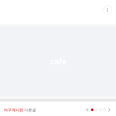
현
재
게
시
글
추
가
기
능
열
기
야구게시판
다른글
현재페이지 1
2
3
4