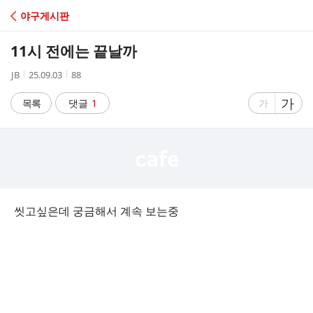
C
야구게시판
A
11시 전에는 끝날까
F
작
작
조
JB
25.09.03
88
성
성
회
E
자
시
수
글
가
글
목록
댓글
1
가
간
자
자
크
크
기
기
크
작
게
게
씻고싶은데 궁금해서 계속 보는중