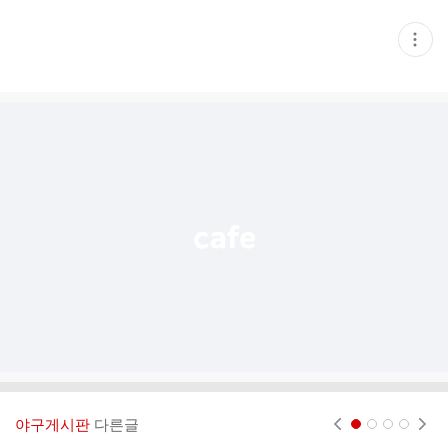
현
재
게
시
글
추
가
기
능
열
기
야구게시판
다른글
현재페이지 1
2
3
4