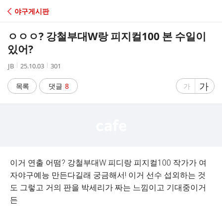
C
야구게시판
A
ㅇㅇㅇ? 강철부대W랑 피지컬100 본 수일이
F
있어?
작
작
조
JB
25.10.03
301
E
성
성
회
자
시
수
글
가
글
목록
댓글
8
가
간
자
자
크
크
기
기
크
작
게
게
이거 연출 어떰? 강철부대W 피디랑 피지컬100 작가가 여
자야구예능 만든다길래 궁금해서! 이거 선수 섭외하는 것
도 그렇고 거의 판을 박세리가 짜는 느낌이고 기대중이거
든