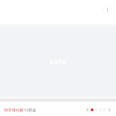
현
재
게
시
글
추
가
기
능
열
기
야구게시판
다른글
현재페이지 1
2
3
4