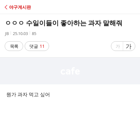
C
야구게시판
A
ㅇㅇㅇ 수일이들이 좋아하는 과자 말해줘
F
작
작
조
JB
25.10.03
85
성
성
회
E
자
시
수
글
가
글
목록
댓글
11
가
간
자
자
크
크
기
기
크
작
게
게
뭔가 과자 먹고 싶어