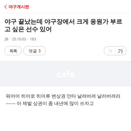
C
야구게시판
A
야구 끝났는데 야구장에서 크게 응원가 부르
F
고 싶은 선수 있어
작
작
조
JB
25.10.03
183
E
성
성
회
자
시
수
글
가
글
목록
댓글
3
가
간
자
자
크
크
기
기
크
작
게
게
워어어 히어로 히어류 변상권 안타 날려버려 날러버려라
~~~ 아 제발 상권이 좀 내년에 많이 쓰자고