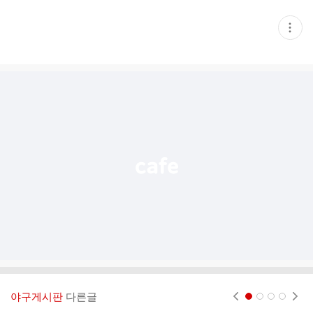
현
재
게
시
글
추
가
기
능
열
기
야구게시판
다른글
현재페이지 1
2
3
4