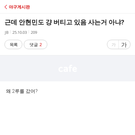
C
야구게시판
A
근데 안현민도 걍 버티고 있음 사는거 아냐?
F
작
작
조
JB
25.10.03
209
성
성
회
E
자
시
수
글
가
글
목록
댓글
2
가
간
자
자
크
크
기
기
크
작
게
게
왜 2루를 갔어?