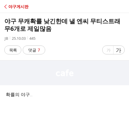
C
야구게시판
A
야구 무캐확률 낮긴한데 낼 엔씨 무티스트래
F
무6개로 제일많음
작
작
조
JB
25.10.03
445
E
성
성
회
자
시
수
글
가
글
목록
댓글
7
가
간
자
자
크
크
기
기
크
작
게
게
확률의 야구...