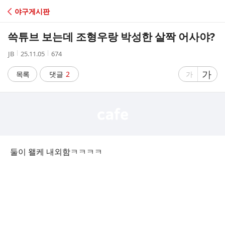
C
야구게시판
A
쓱튜브 보는데 조형우랑 박성한 살짝 어사야?
F
작
작
조
JB
25.11.05
674
성
성
회
E
자
시
수
글
가
글
목록
댓글
2
가
간
자
자
크
크
기
기
크
작
게
게
둘이 왤케 내외함ㅋㅋㅋㅋ