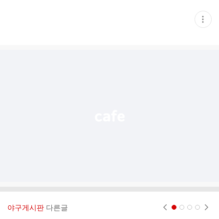
현
재
게
시
글
추
가
기
능
열
기
야구게시판
다른글
현재페이지 1
2
3
4