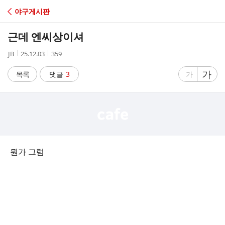
C
야구게시판
A
근데 엔씨상이셔
F
작
작
조
JB
25.12.03
359
성
성
회
E
자
시
수
글
가
글
목록
댓글
3
가
간
자
자
크
크
기
기
크
작
게
게
뭔가 그럼