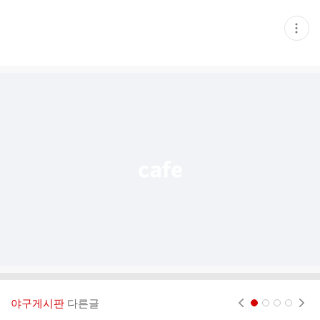
현
재
게
시
글
추
가
기
능
열
기
야구게시판
다른글
현재페이지 1
2
3
4