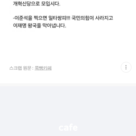
현
스크랩 원문 :
쭉빵카페
재
게
시
글
추
가
기
능
열
기