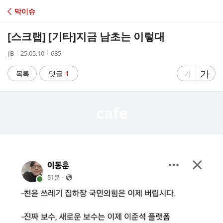
C
막이슈
A
[스크랩] [기타]
지금 남초는 이렇대
F
작
작
조
JB
25.05.10
685
성
성
회
E
자
시
수
글
가
글
목록
댓글
1
가
간
자
자
크
크
기
기
크
작
게
게