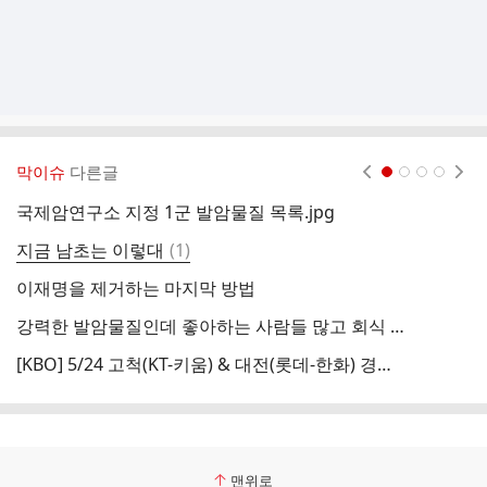
막이슈
다른글
현재페이지 1
2
3
4
국제암연구소 지정 1군 발암물질 목록.jpg
샤
댓
지금 남초는 이렇대
(
1
)
장
글
이재명을 제거하는 마지막 방법
고
강력한 발암물질인데 좋아하는 사람들 많고 회식 때도 먹는 사람 많음.jpg
후
[KBO] 5/24 고척(KT-키움) & 대전(롯데-한화) 경기 개시 시간 오후 5시에서 오후 2시로 변경
현
맨위로