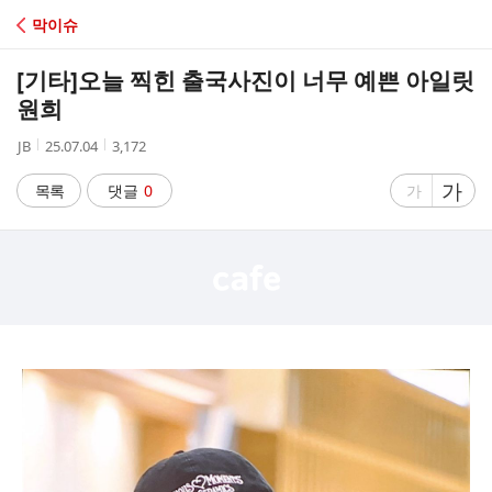
C
막이슈
A
[기타]
오늘 찍힌 출국사진이 너무 예쁜 아일릿
F
원희
작
작
조
JB
25.07.04
3,172
E
성
성
회
자
시
수
글
가
글
목록
댓글
0
가
간
자
자
크
크
기
기
크
작
게
게