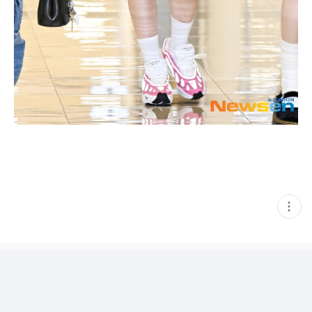
현
재
게
시
글
추
가
기
능
열
기