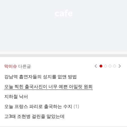
막이슈
다른글
현재페이지 1
2
3
4
강남역 흡연자들의 성지를 없앤 방법
여
오늘 찍힌 출국사진이 너무 예쁜 아일릿 원희
봉
지하철 낙서
생
댓
오늘 프랑스 파리로 출국하는 수지
(
1
)
한
글
고3때 조현병 걸린줄 알았는데