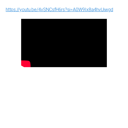
https://youtu.be/4vSNCsfH6rs?si=A0W9Ix8a4hvUiwgd