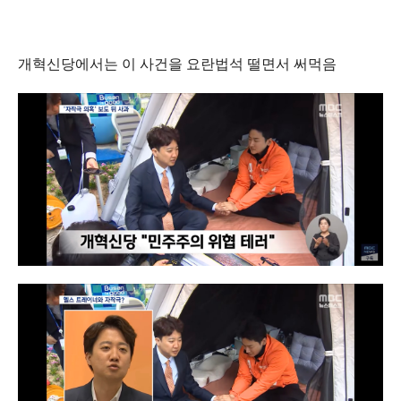
개혁신당에서는 이 사건을 요란법석 떨면서 써먹음