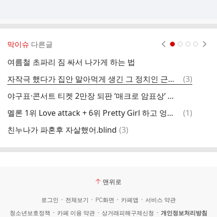
막이슈
다른글
현재페이지 1
2
3
4
여름철 초파리 짐 싸서 나가게 하는 법
'
댓
자작극 했다가 집안 말아먹게 생긴 그 정치인 근황.jpg
(
3
)
원
글
야구표·콘서트 티켓 2만장 되판 ‘매크로 암표상’ 검거
댓
멜론 1위 Love attack + 6위 Pretty Girl 하고 엉엉우는 리센느 멤버들
(
1
)
하
글
댓
친누나가 파혼후 자살했어.blind
(
3
)
글
맨위로
로그인
전체보기
PC화면
카페앱
서비스 약관
청소년보호정책
카페 이용 약관
상거래피해구제신청
개인정보처리방침