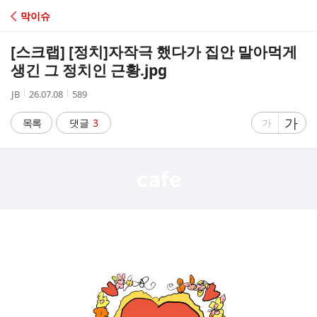
C
막이슈
A
[스크랩] [정치]
자작극 했다가 집안 말아먹게
F
생긴 그 정치인 근황.jpg
작
작
조
JB
26.07.08
589
E
성
성
회
자
시
수
글
가
글
목록
댓글
3
가
간
자
자
크
크
기
기
크
작
게
게