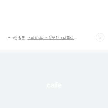
현
스크랩 원문 :
＊여성시대＊ 차분한 20대들의 알흠다운 공간
재
게
시
글
추
가
기
능
열
기