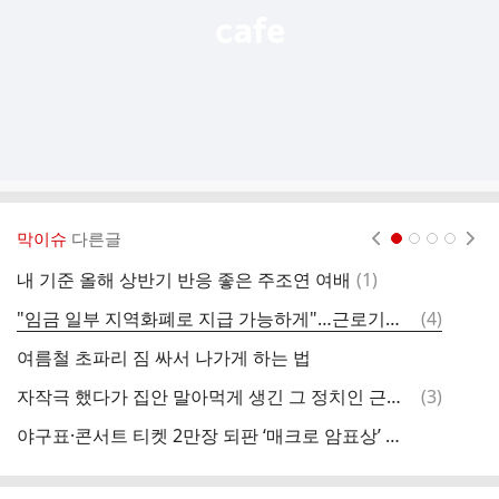
막이슈
다른글
현재페이지 1
2
3
4
댓
내 기준 올해 상반기 반응 좋은 주조연 여배
(
1
)
글
댓
"임금 일부 지역화폐로 지급 가능하게"…근로기준법 개정안 발의
(
4
)
친
글
여름철 초파리 짐 싸서 나가게 하는 법
'
댓
자작극 했다가 집안 말아먹게 생긴 그 정치인 근황.jpg
(
3
)
원
글
야구표·콘서트 티켓 2만장 되판 ‘매크로 암표상’ 검거