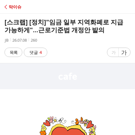
C
막이슈
A
[스크랩] [정치]
"임금 일부 지역화폐로 지급
F
가능하게"…근로기준법 개정안 발의
작
작
조
JB
26.07.08
260
E
성
성
회
자
시
수
글
가
글
목록
댓글
4
가
간
자
자
크
크
기
기
크
작
게
게