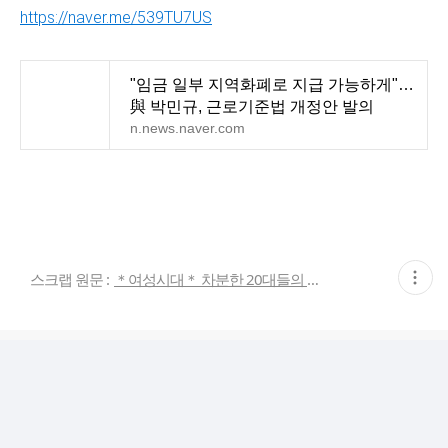
https://naver.me/539TU7US
"임금 일부 지역화폐로 지급 가능하게"…
與 박민규, 근로기준법 개정안 발의
n.news.naver.com
현
스크랩 원문 :
＊여성시대＊ 차분한 20대들의 알흠다운 공간
재
게
시
글
추
가
기
능
열
기